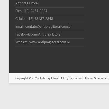
Antiprag Litoral
Fixo: (13) 3454-2224
Celular: (13) 98137-2848
Email: contato@antipraglitoral.com.br
Facebook.com/Antiprag Litoral
Website: www.antipraglitoral.com.br
Copyright © 2026
Antiprag Litoral
. All rights reserved. Theme
Spacious
by