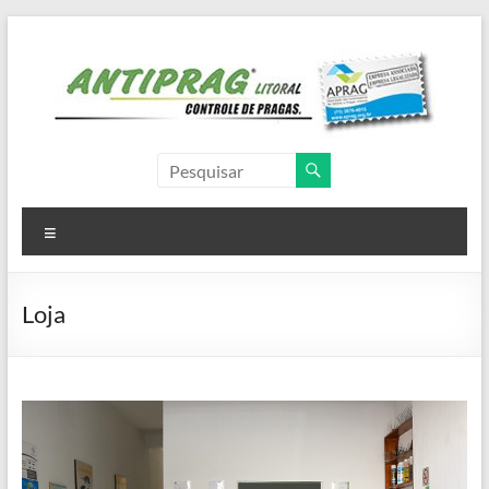
Pular
para
o
conteúdo
Antiprag
Litoral
Menu
Controle
de
Pragas,
Loja
dedetizadora,
dedetização,
descupinização,
desinsetização,
desratização