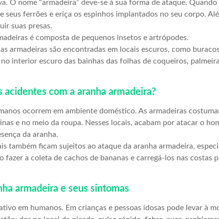
va. O nome “armadeira” deve-se à sua forma de ataque. Quando
re seus ferrões e eriça os espinhos implantados no seu corpo. Al
ir suas presas.
madeiras é composta de pequenos insetos e artrópodes.
has armadeiras são encontradas em locais escuros, como buracos
o interior escuro das bainhas das folhas de coqueiros, palmeir
 acidentes com a aranha armadeira?
manos ocorrem em ambiente doméstico. As armadeiras costum
tinas e no meio da roupa. Nesses locais, acabam por atacar o h
esença da aranha.
is também ficam sujeitos ao ataque da aranha armadeira, especi
 fazer a coleta de cachos de bananas e carregá-los nas costas 
ha armadeira e seus sintomas
ativo em humanos. Em crianças e pessoas idosas pode levar à mo