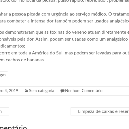
tão: dor no local da picada, pulso rápido, febre, suor, problemas
har a pessoa picada com urgência ao serviço médico. O tratame
Para combater a intensa dor também podem ser usados analgésico
os demonstraram que as toxinas do veneno atuam diretamente
onsáveis pela dor. Assim, podem ser usadas como um analgésico
edicamentos;
corre em toda a América do Sul, mas podem ser levadas para outr
 em cachos de bananas.
gas
ro 4, 2019
Sem categoria
Nenhum Comentário
m
Limpeza de caixas e rese
mentário