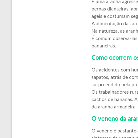
É uma aranha agressi
pernas dianteiras, ab
ágeis e costumam segu
A alimentação das ar
Na natureza, as aran
É comum observá-las n
bananeiras.
Como ocorrem os
Os acidentes com hu
sapatos, atrás de cor
surpreendido pela pr
Os trabalhadores rura
cachos de bananas. Ao
da aranha armadeira.
O veneno da aran
O veneno é bastante 