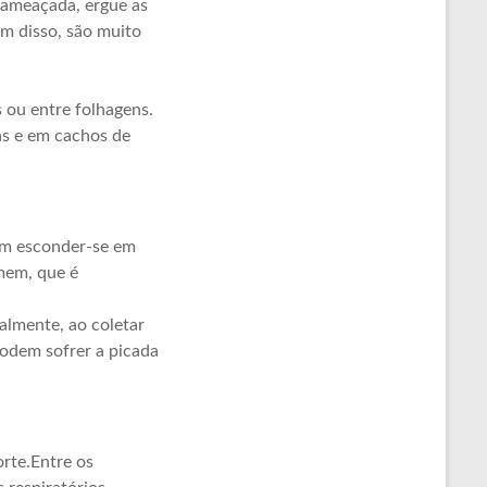
 ameaçada, ergue as
ém disso, são muito
 ou entre folhagens.
as e em cachos de
am esconder-se em
omem, que é
almente, ao coletar
podem sofrer a picada
rte.Entre os