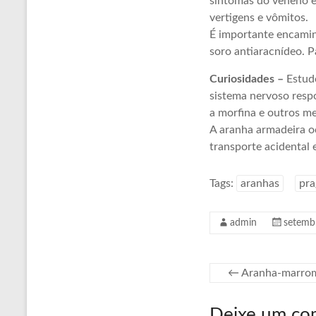
sintomas do veneno es
vertigens e vômitos.
É importante encamin
soro antiaracnídeo. 
Curiosidades –
Estud
sistema nervoso resp
a morfina e outros m
A aranha armadeira o
transporte acidental
Tags:
aranhas
pra
admin
setemb
←
Aranha-marro
Deixe um co