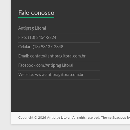
Fale conosco
Antiprag Litoral
Fixo: (13) 3454-2224
Celular: (13) 98137-2848
Email: contato@antipraglitoral.com.br
Facebook.com/Antiprag Litoral
Website: www.antipraglitoral.com.br
Copyright © 2026
Antiprag Litoral
. All rights reserved. Theme
Spacious
by