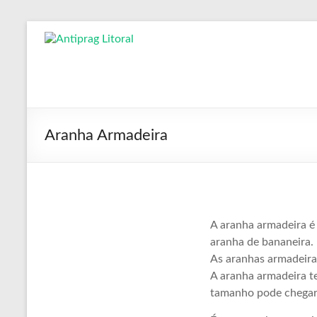
Pular
para
Antiprag
o
conteúdo
Litoral
Controle
de
Aranha Armadeira
Pragas,
dedetizadora,
dedetização,
descupinização,
desinsetização,
desratização
A aranha armadeira 
aranha de bananeira.
As aranhas armadeira
A aranha armadeira t
tamanho pode chegar