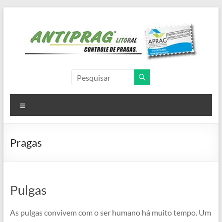
Pular
para
o
conteúdo
Antiprag
Litoral
Menu
Controle
de
Pragas,
Pragas
dedetizadora,
dedetização,
descupinização,
desinsetização,
Pulgas
desratização
As pulgas convivem com o ser humano há muito tempo. Um