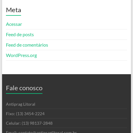
Meta
Acessar
Feed de posts
Feed de comentários
WordPress.org
Fale conosco
Antiprag Litoral
Fixo: (13) 3454-2224
Celular: (13) 98137-2848
Email: contato@antipraglitoral.com.br