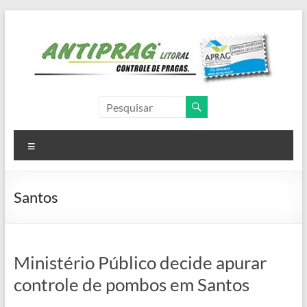
Pular
para
o
conteúdo
Antiprag
Litoral
Menu
Controle
de
Pragas,
Santos
dedetizadora,
dedetização,
descupinização,
desinsetização,
Ministério Público decide apurar
desratização
controle de pombos em Santos