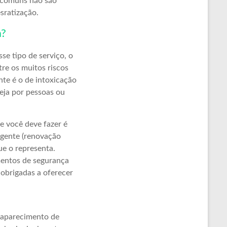
s comuns não são
sratização.
a?
se tipo de serviço, o
re os muitos riscos
te é o de intoxicação
seja por pessoas ou
ue você deve fazer é
igente (renovação
ue o representa.
mentos de segurança
 obrigadas a oferecer
o aparecimento de