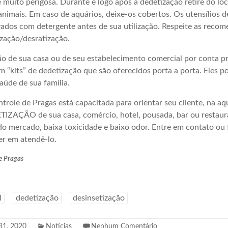
 é muito perigosa. Durante e logo após a dedetização retire do lo
 animais. Em caso de aquários, deixe-os cobertos. Os utensílios d
vados com detergente antes de sua utilização. Respeite as reco
zação/desratização.
o de sua casa ou de seu estabelecimento comercial por conta pr
 “kits” de dedetização que são oferecidos porta a porta. Eles p
aúde de sua família.
trole de Pragas está capacitada para orientar seu cliente, na aqu
ETIZAÇÃO de sua casa, comércio, hotel, pousada, bar ou restaur
do mercado, baixa toxicidade e baixo odor. Entre em contato ou 
er em atendê-lo.
de Pragas
l
dedetização
desinsetização
31, 2020
Notícias
Nenhum Comentário