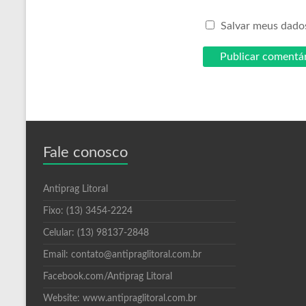
Salvar meus dado
Fale conosco
Antiprag Litoral
Fixo: (13) 3454-2224
Celular: (13) 98137-2848
Email: contato@antipraglitoral.com.br
Facebook.com/Antiprag Litoral
Website: www.antipraglitoral.com.br