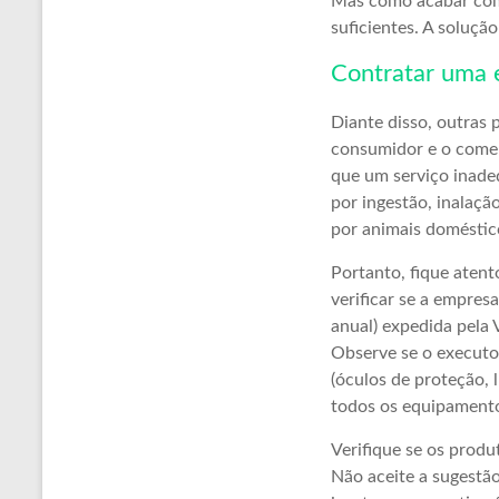
Mas como acabar com 
suficientes. A soluçã
Contratar uma 
Diante disso, outras 
consumidor e o comerc
que um serviço inade
por ingestão, inalação
por animais doméstic
Portanto, fique atent
verificar se a empres
anual) expedida pela 
Observe se o executo
(óculos de proteção, 
todos os equipamento
Verifique se os produ
Não aceite a sugestão