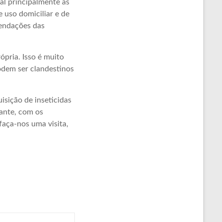
cal principalmente as
e uso domiciliar e de
mendações das
ópria. Isso é muito
odem ser clandestinos
isição de inseticidas
ante, com os
faça-nos uma visita,