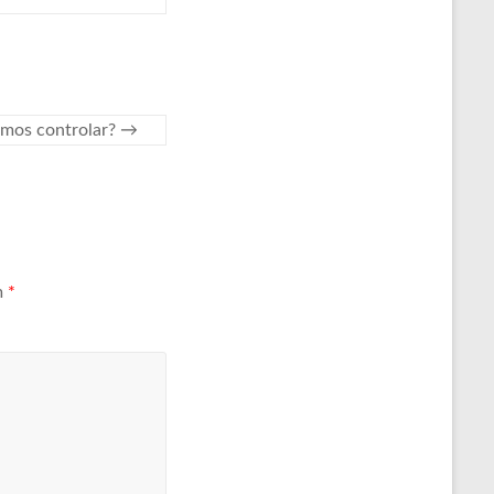
emos controlar?
→
m
*