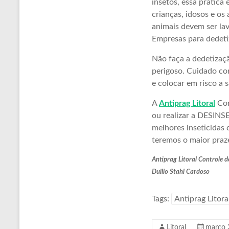
insetos, essa pratica
crianças, idosos e os
animais devem ser la
Empresas para dedeti
Não faça a dedetizaçã
perigoso. Cuidado com
e colocar em risco a s
A
Antiprag Litoral
Con
ou realizar a DESINS
melhores inseticidas 
teremos o maior praz
Antiprag Litoral Controle 
Duilio Stahl Cardoso
Tags:
Antiprag Litora
Litoral
março 