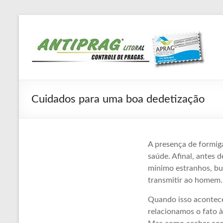
Pular
para
Antiprag
o
conteúdo
Litoral
Controle
de
Pragas,
Cuidados para uma boa dedetização
dedetizadora,
dedetização,
descupinização,
A presença de formiga
desinsetização,
saúde. Afinal, antes 
desratização
mínimo estranhos, bu
transmitir ao homem.
Quando isso acontece
relacionamos o fato à 