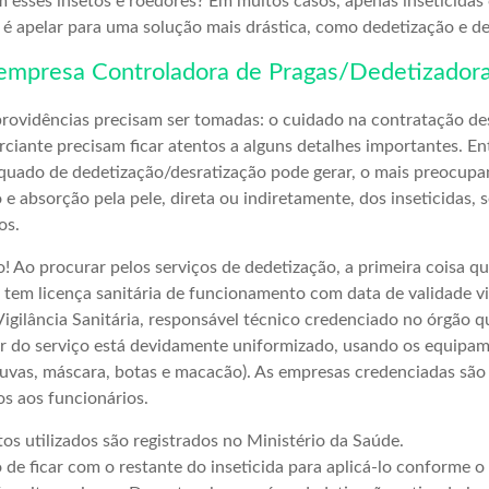
esses insetos e roedores? Em muitos casos, apenas inseticida
o é apelar para uma solução mais drástica, como dedetização e de
empresa Controladora de Pragas/Dedetizador
providências precisam ser tomadas: o cuidado na contratação des
iante precisam ficar atentos a alguns detalhes importantes. Ent
quado de dedetização/desratização pode gerar, o mais preocupan
 e absorção pela pele, direta ou indiretamente, dos inseticidas, 
os.
o! Ao procurar pelos serviços de dedetização, a primeira coisa q
a tem licença sanitária de funcionamento com data de validade v
Vigilância Sanitária, responsável técnico credenciado no órgão q
r do serviço está devidamente uniformizado, usando os equipa
luvas, máscara, botas e macacão). As empresas credenciadas são
s aos funcionários.
tos utilizados são registrados no Ministério da Saúde.
 de ficar com o restante do inseticida para aplicá-lo conforme 