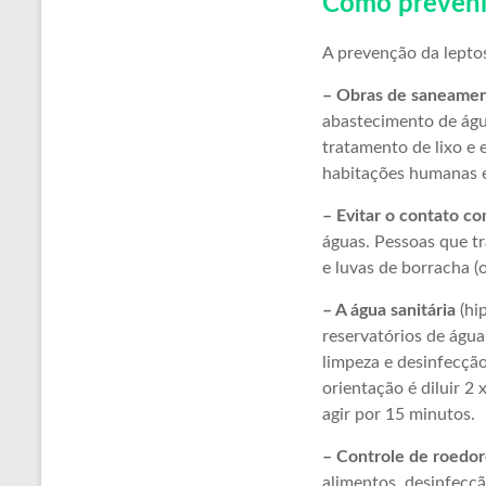
Como prevenir
A prevenção da lepto
– Obras de saneamen
abastecimento de água
tratamento de lixo e 
habitações humanas e
– Evitar o contato c
águas. Pessoas que t
e luvas de borracha (
– A água sanitária
(hip
reservatórios de água:
limpeza e desinfecçã
orientação é diluir 2
agir por 15 minutos.
– Controle de roedor
alimentos, desinfecçã