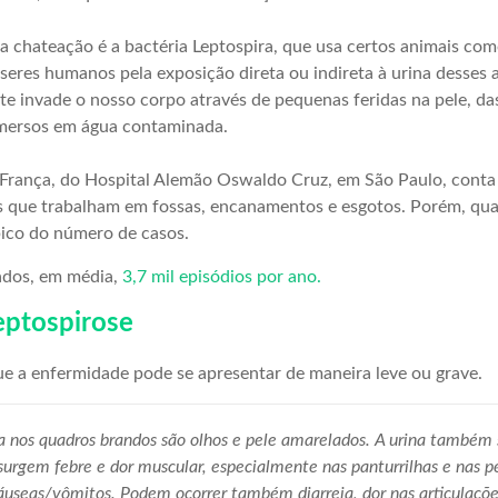
a chateação é a bactéria Leptospira, que usa certos animais com
 seres humanos pela exposição direta ou indireta à urina desses 
e invade o nosso corpo através de pequenas feridas na pele, d
mersos em água contaminada.
n França, do Hospital Alemão Oswaldo Cruz, em São Paulo, conta
ais que trabalham em fossas, encanamentos e esgotos. Porém, q
ico do número de casos.
rados, em média,
3,7 mil episódios por ano.
eptospirose
ue a enfermidade pode se apresentar de maneira leve ou grave.
a nos quadros brandos são olhos e pele amarelados. A urina também 
surgem febre e dor muscular, especialmente nas panturrilhas e nas 
náuseas/vômitos. Podem ocorrer também diarreia, dor nas articulaçõ