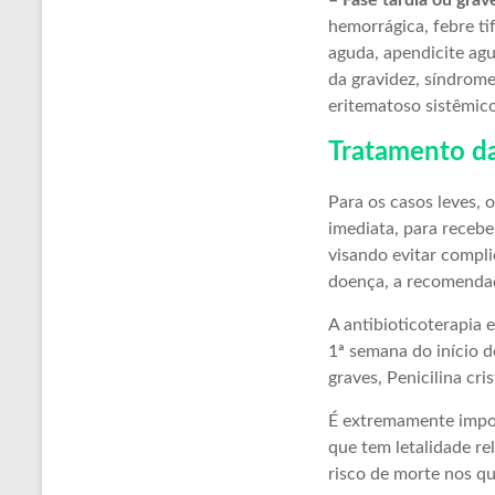
– Fase tardia ou grav
hemorrágica, febre ti
aguda, apendicite agu
da gravidez, síndrome
eritematoso sistêmico
Tratamento da
Para os casos leves, 
imediata, para receber
visando evitar compli
doença, a recomendaç
A antibioticoterapia 
1ª semana do início d
graves, Penicilina cri
É extremamente impor
que tem letalidade re
risco de morte nos q