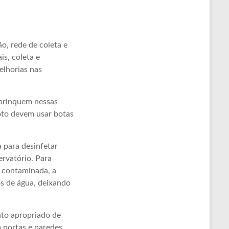
o, rede de coleta e
s, coleta e
elhorias nas
brinquem nessas
oto devem usar botas
a para desinfetar
ervatório. Para
a contaminada, a
ros de água, deixando
to apropriado de
 portas e paredes,