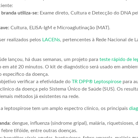
iente:
branda utiliza-se:
Exame direto, Cultura e Detecção do DNA pel
rave:
Cultura, ELISA-IgM e Microaglutinação (MAT).
er realizados pelos
LACENs
, pertencentes à Rede Nacional de 
úde lançou, há duas semanas, um projeto para
teste rápido de l
o em até 20 minutos. O kit de diagnóstico será usado em ambient
o específico da doença.
jetivo verificar a efetividade do
TR DPP® Leptospirose
para au
clínico da doença pelo Sistema Único de Saúde (SUS). Os result
mais métodos já existentes na rede.
a leptospirose tem um amplo espectro clínico, os principais
dia
anda:
dengue, influenza (síndrome gripal), malária, riquetsioses,
febre tifóide, entre outras doenças.