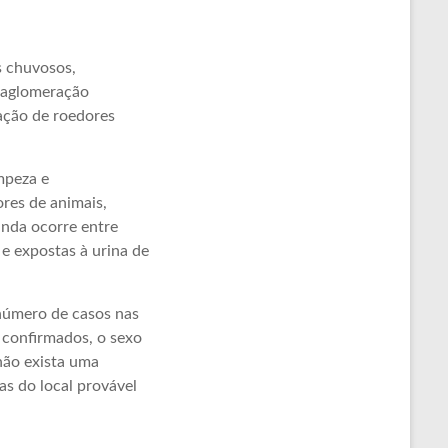
s chuvosos,
à aglomeração
ação de roedores
mpeza e
ores de animais,
inda ocorre entre
e expostas à urina de
 número de casos nas
 confirmados, o sexo
não exista uma
as do local provável