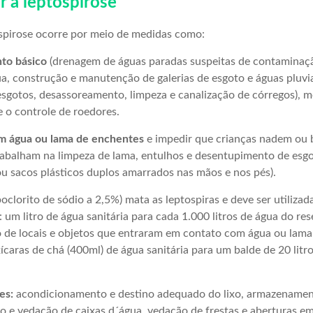
 a leptospirose
spirose ocorre por meio de medidas como:
to básico
(drenagem de águas paradas suspeitas de contaminaçã
, construção e manutenção de galerias de esgoto e águas pluviai
esgotos, desassoreamento, limpeza e canalização de córregos), m
 o controle de roedores.
om água ou lama de enchentes
e impedir que crianças nadem ou 
rabalham na limpeza de lama, entulhos e desentupimento de esg
ou sacos plásticos duplos amarrados nas mãos e nos pés).
oclorito de sódio a 2,5%) mata as leptospiras e deve ser utilizad
 um litro de água sanitária para cada 1.000 litros de água do res
o de locais e objetos que entraram em contato com água ou lam
 xícaras de chá (400ml) de água sanitária para um balde de 20 lit
es:
acondicionamento e destino adequado do lixo, armazenamen
o e vedação de caixas d´água, vedação de frestas e aberturas em