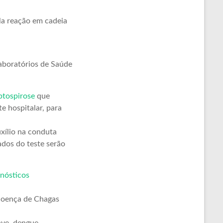
a reação em cadeia
Laboratórios de Saúde
eptospirose
que
e hospitalar, para
xílio na conduta
ados do teste serão
gnósticos
 doença de Chagas