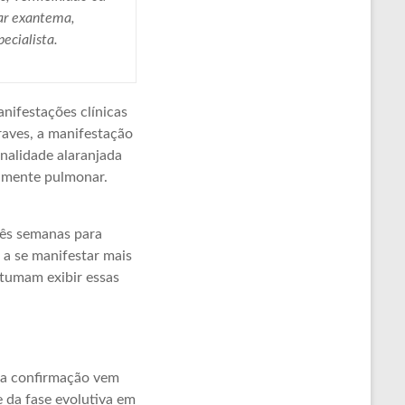
tar exantema,
ecialista.
nifestações clínicas
raves, a manifestação
onalidade alaranjada
omumente pulmonar.
rês semanas para
a se manifestar mais
tumam exibir essas
s a confirmação vem
 da fase evolutiva em