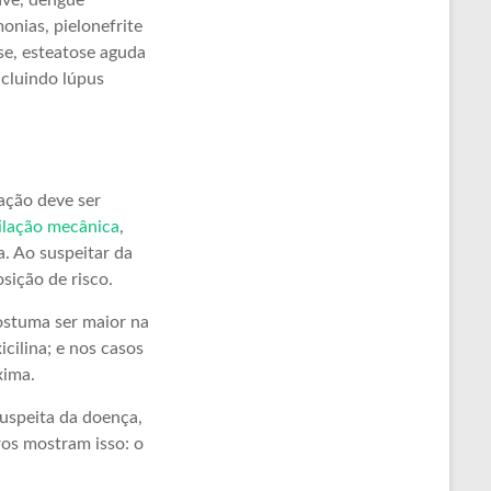
rave, dengue
onias, pielonefrite
ase, esteatose aguda
ncluindo lúpus
zação deve ser
ilação mecânica
,
a. Ao suspeitar da
sição de risco.
costuma ser maior na
cilina; e nos casos
xima.
suspeita da doença,
ros mostram isso: o