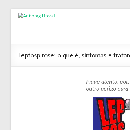
Pular
para
Antiprag
o
conteúdo
Litoral
Controle
de
Leptospirose: o que é, sintomas e trat
Pragas,
dedetizadora,
dedetização,
descupinização,
Fique atento, poi
desinsetização,
outro perigo para
desratização