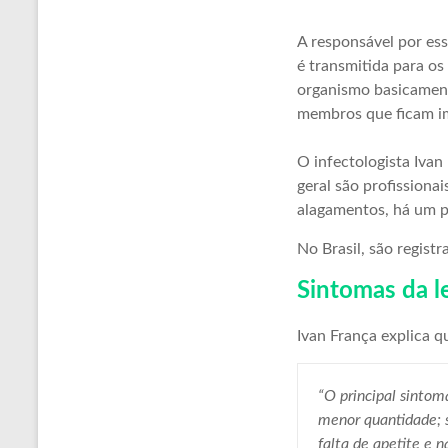
A responsável por ess
é transmitida para os
organismo basicament
membros que ficam i
O infectologista Iva
geral são profission
alagamentos, há um p
No Brasil, são regist
Sintomas da l
Ivan França explica q
“O principal sintom
menor quantidade; 
falta de apetite e 