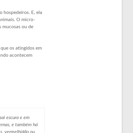
o hospedeiros. E, ela
animais. O micro-
as mucosas ou de
 que os atingidos em
uando acontecem
sai escura e em
pernas, e também há
es, vermelhidão ou