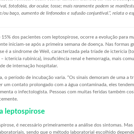
val, fotofobia, dor ocular, tosse; mais raramente podem se manifes
/ou baço, aumento de linfonodos e sufusão conjuntival.”, relata o esp
5% dos pacientes com leptospirose, ocorre a evolução para ma
nte iniciam-se após a primeira semana de doença. Nas formas g
se é a síndrome de Weil, caracterizada pela tríade de icterícia (t
 – icterícia rubínica), insuficiência renal e hemorragia, mais c
e de internação hospitalar.
, o período de incubação varia. “Os sinais demoram de uma a t
r um contato prolongado com a água contaminada, eles tendem 
menta o infectologista. Pessoas com muitas feridas também cos
cemente.
a leptospirose
spirose, é necessário primeiramente a análise dos sintomas. Ma
aboratoriais, sendo que o método laboratorial escolhido depende