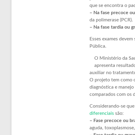
que se encontra o pac
– Na fase precoce ou 
da polimerase (PCR).
– Na fase tardia ou g
Esses exames devem s
Pública.
O Ministério da Sa
apresenta resultad
auxiliar no tratament
O projeto tem como ob
diagnóstica e manejo 
comparados com os de
Considerando-se que 
diferenciais
são:
– Fase precoce ou br
aguda, toxoplasmose, 