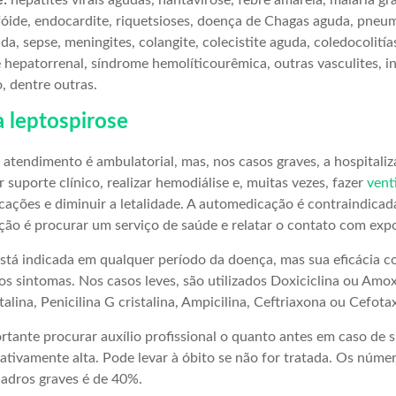
e:
hepatites virais agudas, hantavirose, febre amarela, malária g
fóide, endocardite, riquetsioses, doença de Chagas aguda, pneum
da, sepse, meningites, colangite, colecistite aguda, coledocolití
 hepatorrenal, síndrome hemolíticourêmica, outras vasculites, i
, dentre outras.
 leptospirose
o atendimento é ambulatorial, mas, nos casos graves, a hospitali
 suporte clínico, realizar hemodiálise e, muitas vezes, fazer
vent
cações e diminuir a letalidade. A automedicação é contraindicad
ão é procurar um serviço de saúde e relatar o contato com expo
está indicada em qualquer período da doença, mas sua eficácia 
os sintomas. Nos casos leves, são utilizados Doxiciclina ou Amoxi
stalina, Penicilina G cristalina, Ampicilina, Ceftriaxona ou Cefota
tante procurar auxílio profissional o quanto antes em caso de 
lativamente alta. Pode levar à óbito se não for tratada. Os núme
uadros graves é de 40%.