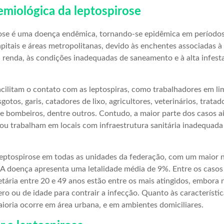
emiológica da leptospirose
irose é uma doença endêmica, tornando-se epidêmica em período
pitais e áreas metropolitanas, devido às enchentes associadas 
a renda, às condições inadequadas de saneamento e à alta infest
acilitam o contato com as leptospiras, como trabalhadores em li
tos, garis, catadores de lixo, agricultores, veterinários, tratad
 e bombeiros, dentre outros. Contudo, a maior parte dos casos a
ou trabalham em locais com infraestrutura sanitária inadequada 
 leptospirose em todas as unidades da federação, com um maior
. A doença apresenta uma letalidade média de 9%. Entre os casos
tária entre 20 e 49 anos estão entre os mais atingidos, embora 
ro ou de idade para contrair a infecção. Quanto às característic
maioria ocorre em área urbana, e em ambientes domiciliares.