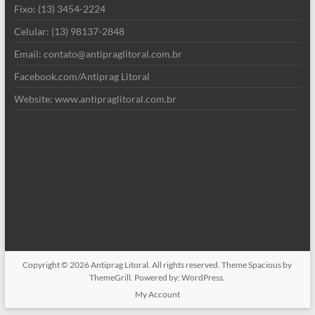
Fixo: (13) 3454-2224
Celular: (13) 98137-2848
Email: contato@antipraglitoral.com.br
Facebook.com/Antiprag Litoral
Website: www.antipraglitoral.com.br
Copyright © 2026
Antiprag Litoral
. All rights reserved. Theme
Spacious
by
ThemeGrill. Powered by:
WordPress
.
My Account