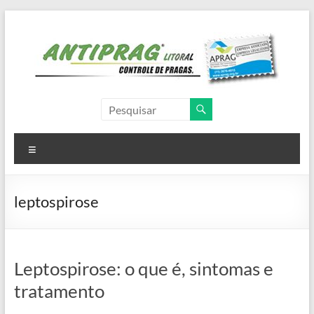
Pular
para
o
conteúdo
Antiprag
Litoral
Menu
Controle
de
Pragas,
leptospirose
dedetizadora,
dedetização,
descupinização,
desinsetização,
Leptospirose: o que é, sintomas e
desratização
tratamento